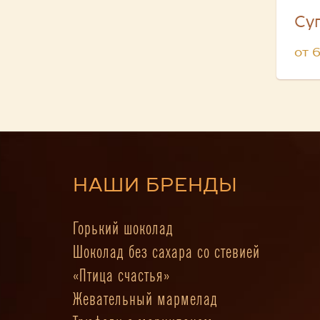
Су
от 
НАШИ БРЕНДЫ
Горький шоколад
Шоколад без сахара со стевией
«Птица счастья»
Жевательный мармелад