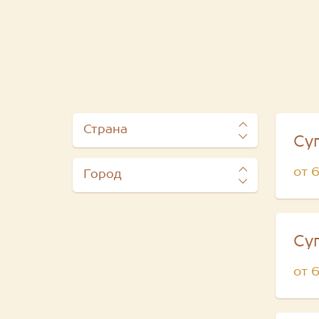
Страна
Су
от 
Город
Су
от 