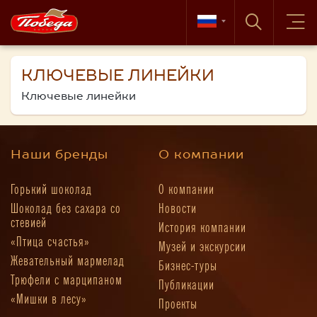
КЛЮЧЕВЫЕ ЛИНЕЙКИ
Ключевые линейки
Наши бренды
О компании
Горький шоколад
О компании
Шоколад без сахара со
Новости
стевией
История компании
«Птица счастья»
Музей и экскурсии
Жевательный мармелад
Бизнес-туры
Трюфели с марципаном
Публикации
«Мишки в лесу»
Проекты