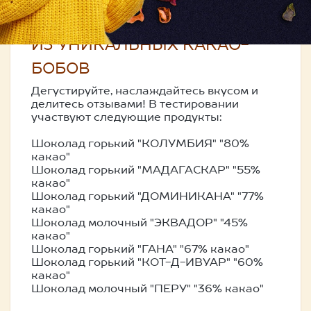
ПРЕМИАЛЬНЫЙ ШОКОЛАД
ИЗ УНИКАЛЬНЫХ КАКАО-
БОБОВ
Дегустируйте, наслаждайтесь вкусом и
делитесь отзывами! В тестировании
участвуют следующие продукты:
Шоколад горький "КОЛУМБИЯ" "80%
какао"
Шоколад горький "МАДАГАСКАР" "55%
какао"
Шоколад горький "ДОМИНИКАНА" "77%
какао"
Шоколад молочный "ЭКВАДОР" "45%
какао"
Шоколад горький "ГАНА" "67% какао"
Шоколад горький "КОТ-Д-ИВУАР" "60%
какао"
Шоколад молочный "ПЕРУ" "36% какао"