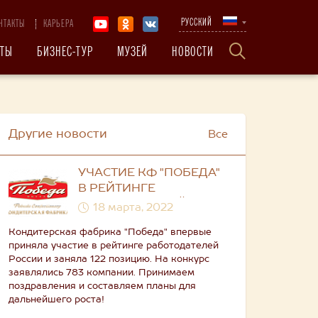
РУССКИЙ
НТАКТЫ
КАРЬЕРА
КТЫ
БИЗНЕС-ТУР
МУЗЕЙ
НОВОСТИ
Другие новости
Все
УЧАСТИЕ КФ "ПОБЕДА"
В РЕЙТИНГЕ
РАБОТОДАТЕЛЕЙ
18 марта, 2022
РОССИИ 2021
Кондитерская фабрика "Победа" впервые
приняла участие в рейтинге работодателей
России и заняла 122 позицию. На конкурс
заявлялись 783 компании. Принимаем
поздравления и составляем планы для
дальнейшего роста!