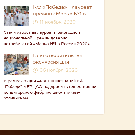
КФ «Победа» - лауреат
премии «Марка №1 в
России»
11 ноября, 2020
Стали известны лауреаты ежегодной
национальной Премии доверия
потребителей «Марка №1 в России 2020».
Благотворительная
экскурсия для
школьников от КФ
06 ноября, 2020
“Победа” и ЕРЦАО
В рамках акции #квЕРшинезнаний КФ
“Победа” и ЕРЦАО подарили путешествие на
кондитерскую фабрику школьникам-
отличникам.