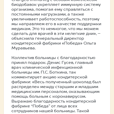
Charged Immunity с особым комплексом
биодобавок укрепляет иммунную систему
организма, помогая ему справляться с
постоянными нагрузками, а также
увеличивает работоспособность, поэтому
мы направляем его в качестве поддержки
медикам. Это то немногое, что мы можем
сделать для врачей в эти нелегкие дни», –
объяснила генеральный директор
кондитерской фабрики «Победа» Ольга
Муравьева.
Коллектив больницы с благодарностью
принял подарок. Денис Гусев, главный
врач клинической инфекционной
больницы им. П.С. Боткина, так
комментирует акцию кондитерской
фабрики: «Весь полученный шоколад был
распределен между старшим и младшим
медицинским персоналом, оказывающим
помощь больным с коронавирусом.
Выражаю благодарность кондитерской
фабрике “Победа” от лица всех
сотрудников нашей больницы. Такой