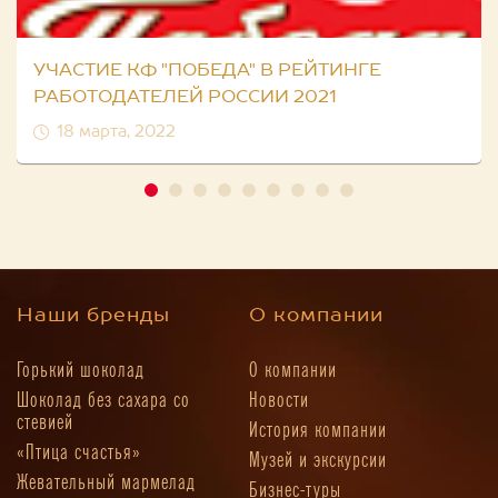
УЧАСТИЕ КФ "ПОБЕДА" В РЕЙТИНГЕ
РАБОТОДАТЕЛЕЙ РОССИИ 2021
18 марта, 2022
Наши бренды
О компании
Горький шоколад
О компании
Шоколад без сахара со
Новости
стевией
История компании
«Птица счастья»
Музей и экскурсии
Жевательный мармелад
Бизнес-туры