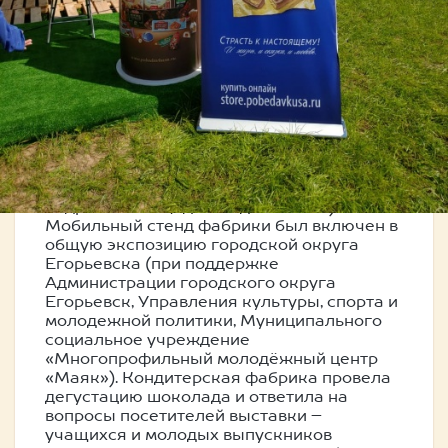
ПАРТНЕРОМ УНИКАЛЬНОЙ
КАДРОВОЙ ПЛОЩАДКИ
ПОДМОСКОВЬЯ
27 по 31 июля 2019 года кондитерская
фабрика «ПОБЕДА» принимала активное
участие в работе "Дня открытых дверей
Московской области" (уникальная
кадровая площадка Подмосковья).
Мобильный стенд фабрики был включен в
общую экспозицию городской округа
Егорьевска (при поддержке
Администрации городского округа
Егорьевск, Управления культуры, спорта и
молодежной политики, Муниципального
социальное учреждение
«Многопрофильный молодёжный центр
«Маяк»). Кондитерская фабрика провела
дегустацию шоколада и ответила на
вопросы посетителей выставки –
учащихся и молодых выпускников