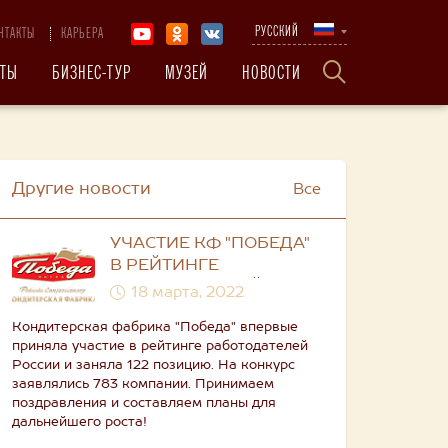
РУССКИЙ
НТАКТЫ
КАРЬЕРА
КТЫ
БИЗНЕС-ТУР
МУЗЕЙ
НОВОСТИ
Другие новости
Все
УЧАСТИЕ КФ "ПОБЕДА"
В РЕЙТИНГЕ
РАБОТОДАТЕЛЕЙ
18 марта, 2022
РОССИИ 2021
Кондитерская фабрика "Победа" впервые
приняла участие в рейтинге работодателей
России и заняла 122 позицию. На конкурс
заявлялись 783 компании. Принимаем
поздравления и составляем планы для
дальнейшего роста!