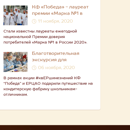
КФ «Победа» - лауреат
премии «Марка №1 в
России»
11 ноября, 2020
Стали известны лауреаты ежегодной
национальной Премии доверия
потребителей «Марка №1 в России 2020».
Благотворительная
экскурсия для
школьников от КФ
06 ноября, 2020
“Победа” и ЕРЦАО
В рамках акции #квЕРшинезнаний КФ
“Победа” и ЕРЦАО подарили путешествие на
кондитерскую фабрику школьникам-
отличникам.