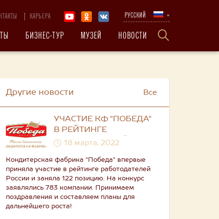
РУССКИЙ
НТАКТЫ
КАРЬЕРА
КТЫ
БИЗНЕС-ТУР
МУЗЕЙ
НОВОСТИ
Другие новости
Все
УЧАСТИЕ КФ "ПОБЕДА"
В РЕЙТИНГЕ
РАБОТОДАТЕЛЕЙ
18 марта, 2022
РОССИИ 2021
Кондитерская фабрика "Победа" впервые
приняла участие в рейтинге работодателей
России и заняла 122 позицию. На конкурс
заявлялись 783 компании. Принимаем
поздравления и составляем планы для
дальнейшего роста!