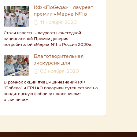
КФ «Победа» - лауреат
премии «Марка №1 в
России»
11 ноября, 2020
Стали известны лауреаты ежегодной
национальной Премии доверия
потребителей «Марка №1 в России 2020».
Благотворительная
экскурсия для
школьников от КФ
06 ноября, 2020
“Победа” и ЕРЦАО
В рамках акции #квЕРшинезнаний КФ
“Победа” и ЕРЦАО подарили путешествие на
кондитерскую фабрику школьникам-
отличникам.