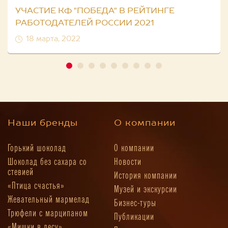
УЧАСТИЕ КФ "ПОБЕДА" В РЕЙТИНГЕ
РАБОТОДАТЕЛЕЙ РОССИИ 2021
18 марта, 2022
Наши бренды
О компании
Горький шоколад
О компании
Шоколад без сахара со
Новости
стевией
История компании
«Птица счастья»
Музей и экскурсии
Жевательный мармелад
Бизнес-туры
Трюфели с марципаном
Публикации
«Мишки в лесу»