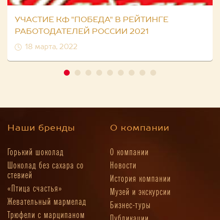
УЧАСТИЕ КФ "ПОБЕДА" В РЕЙТИНГЕ
РАБОТОДАТЕЛЕЙ РОССИИ 2021
18 марта, 2022
Наши бренды
О компании
Горький шоколад
О компании
Шоколад без сахара со
Новости
стевией
История компании
«Птица счастья»
Музей и экскурсии
Жевательный мармелад
Бизнес-туры
Трюфели с марципаном
Публикации