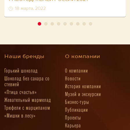
18 марта, 2022
Наши бренды
О компании
Горький шоколад
О компании
Шоколад без сахара со
Новости
стевией
История компании
«Птица счастья»
Музей и экскурсии
Жевательный мармелад
Бизнес-туры
Трюфели с марципаном
Публикации
«Мишки в лесу»
Проекты
Карьера