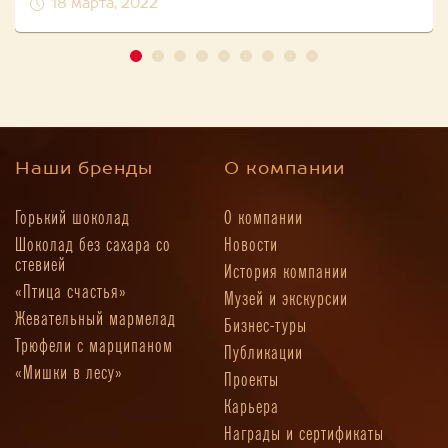
18 марта, 2022
Наши бренды
О компании
Горький шоколад
О компании
Шоколад без сахара со
Новости
стевией
История компании
«Птица счастья»
Музей и экскурсии
Жевательный мармелад
Бизнес-туры
Трюфели с марципаном
Публикации
«Мишки в лесу»
Проекты
Карьера
Награды и сертификаты