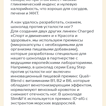
сахара, но при этом имеет низкий
гликемический индекс и нулевую
калорийность, что хорошо для сосудов,
печени и ЖКТ.
А как удалось разработать, скажем,
шоколад против усталости ног?
Для создания двух других линеек Charged
«Спорт и движение» и « Красота и
здоровье», мы используем премиксы
(микрокапсулы с необходимыми для
организма пищевыми добавками),
которые разработаны специально для
нашего шоколада в партнерстве с
ведущими европейскими лабораториями.
Например, в шоколад серии Easy Step
против усталости ног включен
инновационный пищевой премикс Quali-
Blend с витаминами В1, В2 и В6, которые
обладают венотонизирующим эффектом,
нормализуют венозный кровоток и
снижают отечность ног. В шоколаде
Slim&Fit используется премикс ID-alG с
экстрактом морских водорослей.