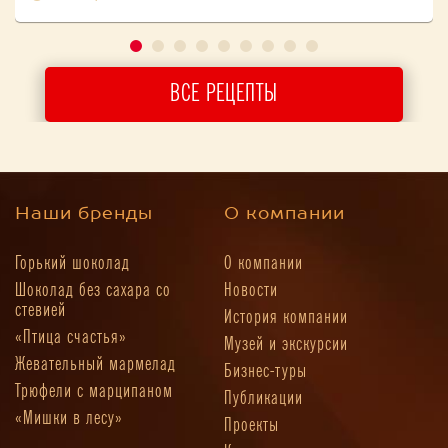
ВСЕ РЕЦЕПТЫ
Наши бренды
О компании
Горький шоколад
О компании
Шоколад без сахара со
Новости
стевией
История компании
«Птица счастья»
Музей и экскурсии
Жевательный мармелад
Бизнес-туры
Трюфели с марципаном
Публикации
«Мишки в лесу»
Проекты