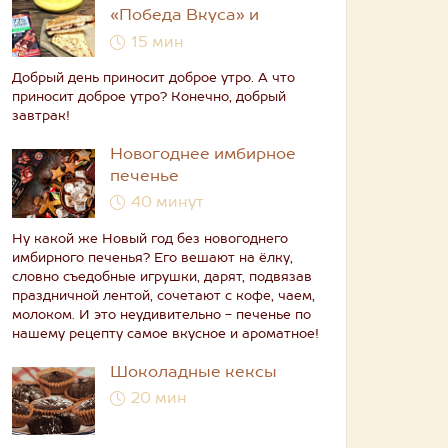
«Победа Вкуса» и
бананом
15 мин
Добрый день приносит доброе утро. А что
приносит доброе утро? Конечно, добрый
завтрак!
Новогоднее имбирное
печенье
40 минут
Ну какой же Новый год без новогоднего
имбирного печенья? Его вешают на ёлку,
словно съедобные игрушки, дарят, подвязав
праздничной лентой, сочетают с кофе, чаем,
молоком. И это неудивительно - печенье по
нашему рецепту самое вкусное и ароматное!
Шоколадные кексы
20 мин