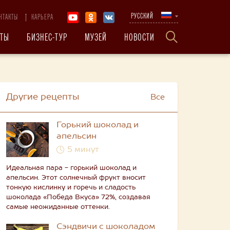
РУССКИЙ
НТАКТЫ
КАРЬЕРА
КТЫ
БИЗНЕС-ТУР
МУЗЕЙ
НОВОСТИ
Другие рецепты
Все
Горький шоколад и
апельсин
5 минут
Идеальная пара - горький шоколад и
апельсин. Этот солнечный фрукт вносит
тонкую кислинку и горечь и сладость
шоколада «Победа Вкуса» 72%, создавая
самые неожиданные оттенки.
Сэндвичи с шоколадом