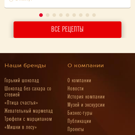
ВСЕ РЕЦЕПТЫ
Наши бренды
О компании
Горький шоколад
О компании
Шоколад без сахара со
Новости
стевией
История компании
«Птица счастья»
Музей и экскурсии
Жевательный мармелад
Бизнес-туры
Трюфели с марципаном
Публикации
«Мишки в лесу»
Проекты