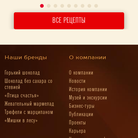
ВСЕ РЕЦЕПТЫ
Наши бренды
О компании
Горький шоколад
О компании
Шоколад без сахара со
Новости
стевией
История компании
«Птица счастья»
Музей и экскурсии
Жевательный мармелад
Бизнес-туры
Трюфели с марципаном
Публикации
«Мишки в лесу»
Проекты
Карьера