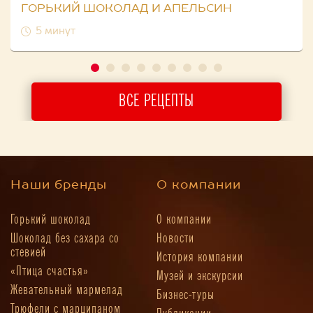
ГОРЬКИЙ ШОКОЛАД И АПЕЛЬСИН
5 минут
ВСЕ РЕЦЕПТЫ
Наши бренды
О компании
Горький шоколад
О компании
Шоколад без сахара со
Новости
стевией
История компании
«Птица счастья»
Музей и экскурсии
Жевательный мармелад
Бизнес-туры
Трюфели с марципаном